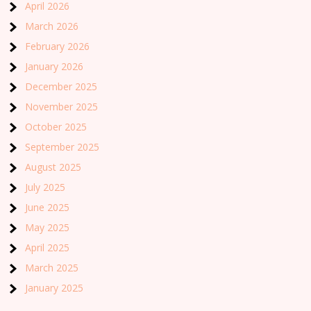
April 2026
March 2026
February 2026
January 2026
December 2025
November 2025
October 2025
September 2025
August 2025
July 2025
June 2025
May 2025
April 2025
March 2025
January 2025