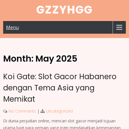
Skip
GZZYHGG
to
content
Menu
Month:
May 2025
Koi Gate: Slot Gacor Habanero
dengan Tema Asia yang
Memikat
No Comments
|
Uncategorized
Di dunia perjudian online, mencari slot gacor menjadi tujuan
utama bagi para pemain yang ingin mendapatkan kemenangan