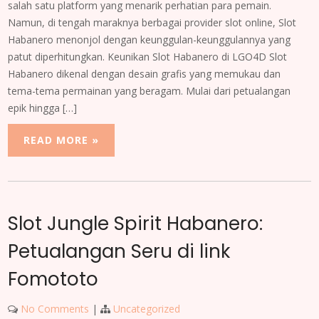
salah satu platform yang menarik perhatian para pemain.
Namun, di tengah maraknya berbagai provider slot online, Slot
Habanero menonjol dengan keunggulan-keunggulannya yang
patut diperhitungkan.​ Keunikan Slot Habanero di LGO4D Slot
Habanero dikenal dengan desain grafis yang memukau dan
tema-tema permainan yang beragam. Mulai dari petualangan
epik hingga […]
READ MORE »
Slot Jungle Spirit Habanero:
Petualangan Seru di link
Fomototo
No Comments
|
Uncategorized