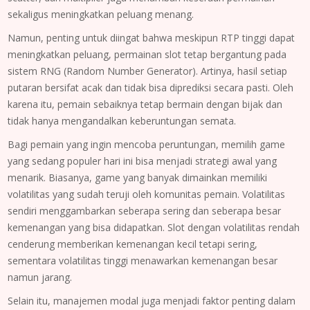
sekaligus meningkatkan peluang menang.
Namun, penting untuk diingat bahwa meskipun RTP tinggi dapat
meningkatkan peluang, permainan slot tetap bergantung pada
sistem RNG (Random Number Generator). Artinya, hasil setiap
putaran bersifat acak dan tidak bisa diprediksi secara pasti. Oleh
karena itu, pemain sebaiknya tetap bermain dengan bijak dan
tidak hanya mengandalkan keberuntungan semata.
Bagi pemain yang ingin mencoba peruntungan, memilih game
yang sedang populer hari ini bisa menjadi strategi awal yang
menarik. Biasanya, game yang banyak dimainkan memiliki
volatilitas yang sudah teruji oleh komunitas pemain. Volatilitas
sendiri menggambarkan seberapa sering dan seberapa besar
kemenangan yang bisa didapatkan. Slot dengan volatilitas rendah
cenderung memberikan kemenangan kecil tetapi sering,
sementara volatilitas tinggi menawarkan kemenangan besar
namun jarang.
Selain itu, manajemen modal juga menjadi faktor penting dalam