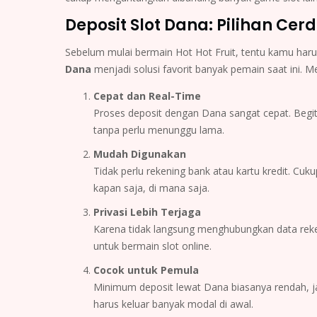
Deposit Slot Dana: Pilihan Ce
Sebelum mulai bermain Hot Hot Fruit, tentu kamu har
Dana
menjadi solusi favorit banyak pemain saat ini. 
Cepat dan Real-Time
Proses deposit dengan Dana sangat cepat. Begi
tanpa perlu menunggu lama.
Mudah Digunakan
Tidak perlu rekening bank atau kartu kredit. Cu
kapan saja, di mana saja.
Privasi Lebih Terjaga
Karena tidak langsung menghubungkan data re
untuk bermain slot online.
Cocok untuk Pemula
Minimum deposit lewat Dana biasanya rendah, j
harus keluar banyak modal di awal.