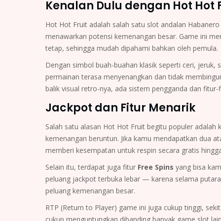
Kenalan Dulu dengan Hot Hot F
Hot Hot Fruit adalah salah satu slot andalan Habane
menawarkan potensi kemenangan besar. Game ini meng
tetap, sehingga mudah dipahami bahkan oleh pemula.
Dengan simbol buah-buahan klasik seperti ceri, jeruk,
permainan terasa menyenangkan dan tidak membingungk
balik visual retro-nya, ada sistem pengganda dan fitur
Jackpot dan Fitur Menarik
Salah satu alasan Hot Hot Fruit begitu populer adalah
kemenangan beruntun. Jika kamu mendapatkan dua atau l
memberi kesempatan untuk respin secara gratis hingg
Selain itu, terdapat juga fitur
Free Spins
yang bisa kamu
peluang jackpot terbuka lebar — karena selama putaran
peluang kemenangan besar.
RTP (Return to Player) game ini juga cukup tinggi, sek
cukup menguntungkan dibanding banyak game slot lai