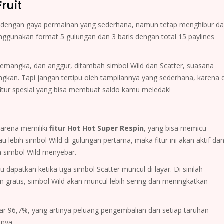
ruit
ro dengan gaya permainan yang sederhana, namun tetap menghibur d
gunakan format 5 gulungan dan 3 baris dengan total 15 paylines
 semangka, dan anggur, ditambah simbol Wild dan Scatter, suasana
an. Tapi jangan tertipu oleh tampilannya yang sederhana, karena d
-fitur spesial yang bisa membuat saldo kamu meledak!
 karena memiliki
fitur Hot Hot Super Respin
, yang bisa memicu
ebih simbol Wild di gulungan pertama, maka fitur ini akan aktif da
a simbol Wild menyebar.
 dapatkan ketika tiga simbol Scatter muncul di layar. Di sinilah
 gratis, simbol Wild akan muncul lebih sering dan meningkatkan
itar 96,7%, yang artinya peluang pengembalian dari setiap taruhan
nnya.