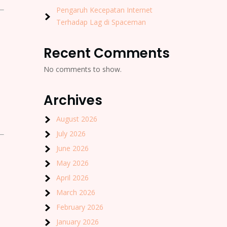
Pengaruh Kecepatan Internet
Terhadap Lag di Spaceman
Recent Comments
No comments to show.
Archives
August 2026
July 2026
June 2026
May 2026
April 2026
March 2026
February 2026
January 2026