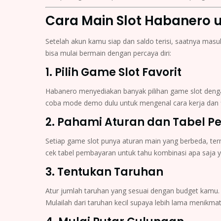
Cara Main Slot Habanero 
Setelah akun kamu siap dan saldo terisi, saatnya masu
bisa mulai bermain dengan percaya diri:
1. Pilih Game Slot Favorit
Habanero menyediakan banyak pilihan game slot denga
coba mode demo dulu untuk mengenal cara kerja dan fit
2. Pahami Aturan dan Tabel 
Setiap game slot punya aturan main yang berbeda, ter
cek tabel pembayaran untuk tahu kombinasi apa saja 
3. Tentukan Taruhan
Atur jumlah taruhan yang sesuai dengan budget kamu. 
Mulailah dari taruhan kecil supaya lebih lama menikma