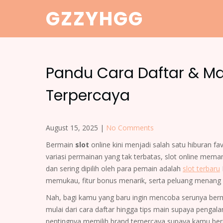
Skip
GZZYHGG
to
content
Pandu Cara Daftar & Ma
Terpercaya
August 15, 2025
|
No Comments
Bermain
slot
online kini menjadi salah satu hiburan f
variasi permainan yang tak terbatas, slot online meman
dan sering dipilih oleh para pemain adalah
slot terbaru
memukau, fitur bonus menarik, serta peluang menang 
Nah, bagi kamu yang baru ingin mencoba serunya berm
mulai dari cara daftar hingga tips main supaya penga
pentingnya memilih brand terpercaya supaya kamu be